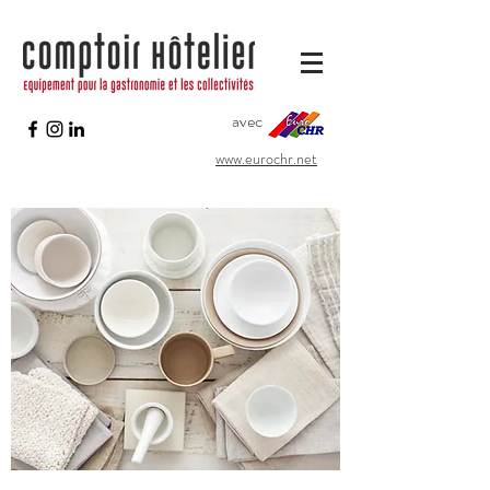
avec
www.eurochr.net