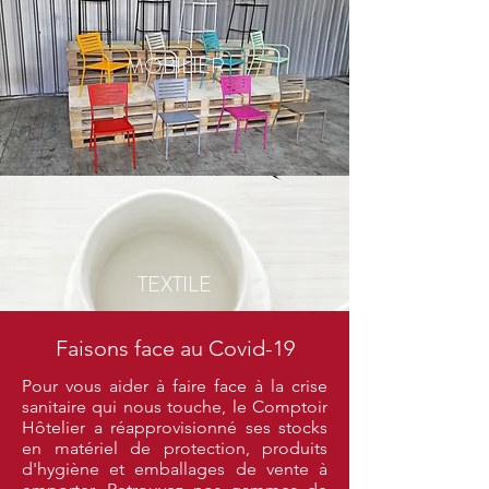
MOBILIER
TEXTILE
Faisons face au Covid-19
Pour vous aider à faire face à la crise
sanitaire qui nous touche, le Comptoir
Hôtelier a réapprovisionné ses stocks
en matériel de protection, produits
d'hygiène et emballages de vente à